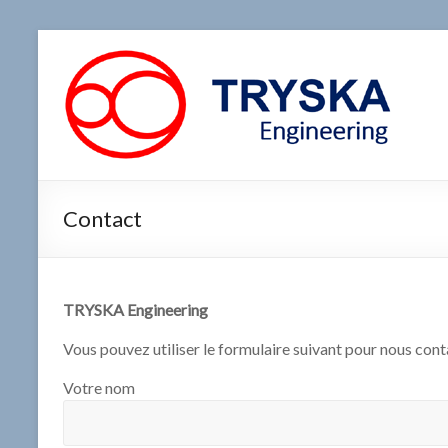
Aller
au
TRYSKA
contenu
Engineering
Bureau
d'études
en
Contact
ingénierie
mécanique,
nucléaire,
équipements
TRYSKA Engineering
sous
pression,
Vous pouvez utiliser le formulaire suivant pour nous cont
piping,
tuyauterie
Votre nom
industrielle,
ESPN,